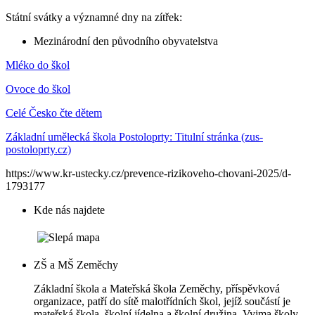
Státní svátky a významné dny na zítřek:
Mezinárodní den původního obyvatelstva
Mléko do škol
Ovoce do škol
Celé Česko čte dětem
Základní umělecká škola Postoloprty: Titulní stránka (zus-
postoloprty.cz)
https://www.kr-ustecky.cz/prevence-rizikoveho-chovani-2025/d-
1793177
Kde nás najdete
ZŠ a MŠ Zeměchy
Základní škola a Mateřská škola Zeměchy, příspěvková
organizace, patří do sítě malotřídních škol, jejíž součástí je
mateřská škola, školní jídelna a školní družina. Vyjma školy