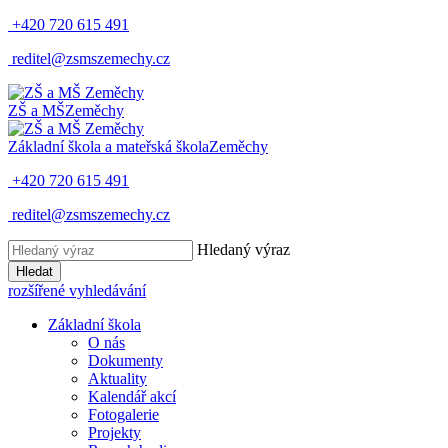
+420 720 615 491
reditel@zsmszemechy.cz
ZŠ a MŠ
Zeměchy
Základní škola a mateřská škola
Zeměchy
+420 720 615 491
reditel@zsmszemechy.cz
Hledaný výraz
Hledat
rozšířené vyhledávání
Základní škola
O nás
Dokumenty
Aktuality
Kalendář akcí
Fotogalerie
Projekty