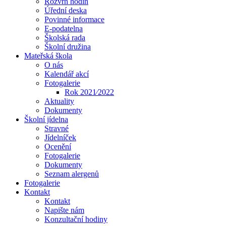
Rozvrh hodin
Úřední deska
Povinné informace
E-podatelna
Školská rada
Školní družina
Mateřská škola
O nás
Kalendář akcí
Fotogalerie
Rok 2021⁄2022
Aktuality
Dokumenty
Školní jídelna
Stravné
Jídelníček
Ocenění
Fotogalerie
Dokumenty
Seznam alergenů
Fotogalerie
Kontakt
Kontakt
Napište nám
Konzultační hodiny