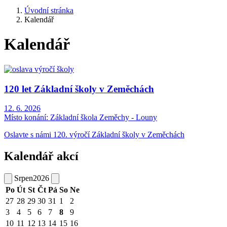
Úvodní stránka
Kalendář
Kalendář
120 let Základní školy v Zeměchách
12. 6. 2026
Místo konání:
Základní škola Zeměchy - Louny
Oslavte s námi 120. výročí Základní školy v Zeměchách
Kalendář akcí
Srpen
2026
Po
Út
St
Čt
Pá
So
Ne
27
28
29
30
31
1
2
3
4
5
6
7
8
9
10
11
12
13
14
15
16