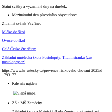
Státní svátky a významné dny na dnešek:
Mezinárodní den původního obyvatelstva
Zítra má svátek
Vavřinec
Mléko do škol
Ovoce do škol
Celé Česko čte dětem
Základní umělecká škola Postoloprty: Titulní stránka (zus-
postoloprty.cz)
https://www.kr-ustecky.cz/prevence-rizikoveho-chovani-2025/d-
1793177
Kde nás najdete
ZŠ a MŠ Zeměchy
Základní škola a Mateřská škola Zeměchy, příspěvková