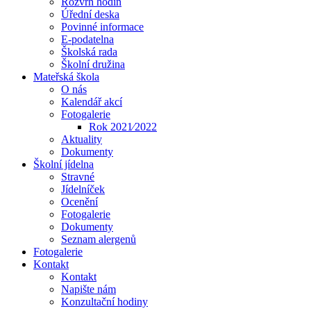
Rozvrh hodin
Úřední deska
Povinné informace
E-podatelna
Školská rada
Školní družina
Mateřská škola
O nás
Kalendář akcí
Fotogalerie
Rok 2021⁄2022
Aktuality
Dokumenty
Školní jídelna
Stravné
Jídelníček
Ocenění
Fotogalerie
Dokumenty
Seznam alergenů
Fotogalerie
Kontakt
Kontakt
Napište nám
Konzultační hodiny