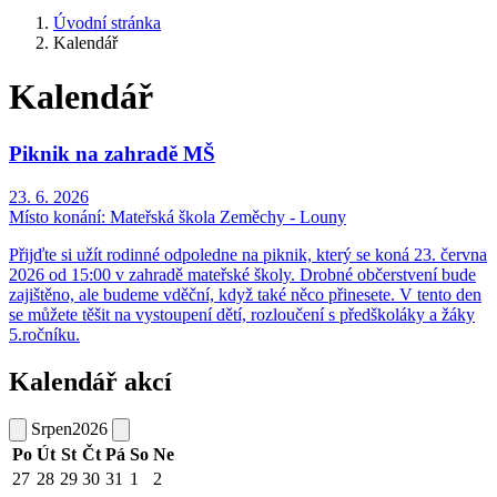
Úvodní stránka
Kalendář
Kalendář
Piknik na zahradě MŠ
23. 6. 2026
Místo konání:
Mateřská škola Zeměchy - Louny
Přijďte si užít rodinné odpoledne na piknik, který se koná 23. června
2026 od 15:00 v zahradě mateřské školy. Drobné občerstvení bude
zajištěno, ale budeme vděční, když také něco přinesete. V tento den
se můžete těšit na vystoupení dětí, rozloučení s předškoláky a žáky
5.ročníku.
Kalendář akcí
Srpen
2026
Po
Út
St
Čt
Pá
So
Ne
27
28
29
30
31
1
2