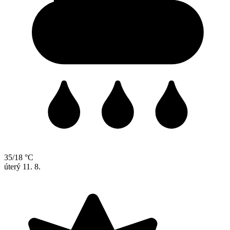
35/18 °C
úterý
11. 8.