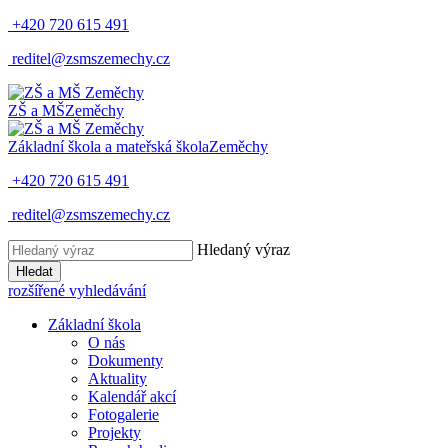
+420 720 615 491
reditel@zsmszemechy.cz
ZŠ a MŠ
Zeměchy
Základní škola a mateřská škola
Zeměchy
+420 720 615 491
reditel@zsmszemechy.cz
Hledaný výraz
Hledat
rozšířené vyhledávání
Základní škola
O nás
Dokumenty
Aktuality
Kalendář akcí
Fotogalerie
Projekty