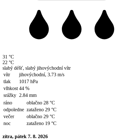
31 °C
22 °C
slabý déšť, slabý jihovýchodní vítr
vítr
jihovýchodní,
3.73 m/s
tlak
1017 hPa
vlhkost
44 %
srážky
2.84 mm
ráno
oblačno 28 °C
odpoledne
zataženo 29 °C
večer
oblačno 29 °C
noc
zataženo 19 °C
zítra, pátek 7. 8. 2026