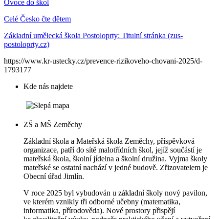
Ovoce do škol
Celé Česko čte dětem
Základní umělecká škola Postoloprty: Titulní stránka (zus-
postoloprty.cz)
https://www.kr-ustecky.cz/prevence-rizikoveho-chovani-2025/d-
1793177
Kde nás najdete
ZŠ a MŠ Zeměchy
Základní škola a Mateřská škola Zeměchy, příspěvková
organizace, patří do sítě malotřídních škol, jejíž součástí je
mateřská škola, školní jídelna a školní družina. Vyjma školy
mateřské se ostatní nachází v jedné budově. Zřizovatelem je
Obecní úřad Jimlín.
V roce 2025 byl vybudován u základní školy nový pavilon,
ve kterém vznikly tři odborné učebny (matematika,
informatika, přírodověda). Nové prostory přispějí