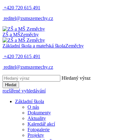
+420 720 615 491
reditel@zsmszemechy.cz
ZŠ a MŠ
Zeměchy
Základní škola a mateřská škola
Zeměchy
+420 720 615 491
reditel@zsmszemechy.cz
Hledaný výraz
Hledat
rozšířené vyhledávání
Základní škola
O nás
Dokumenty
Aktuality
Kalendář akcí
Fotogalerie
Projekty