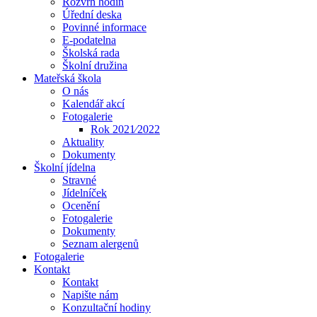
Rozvrh hodin
Úřední deska
Povinné informace
E-podatelna
Školská rada
Školní družina
Mateřská škola
O nás
Kalendář akcí
Fotogalerie
Rok 2021⁄2022
Aktuality
Dokumenty
Školní jídelna
Stravné
Jídelníček
Ocenění
Fotogalerie
Dokumenty
Seznam alergenů
Fotogalerie
Kontakt
Kontakt
Napište nám
Konzultační hodiny