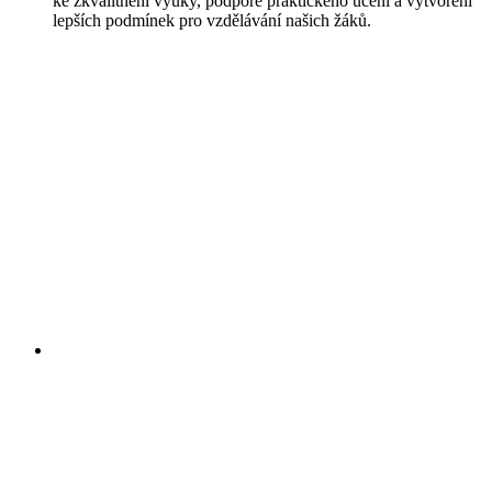
ke zkvalitnění výuky, podpoře praktického učení a vytvoření
lepších podmínek pro vzdělávání našich žáků.