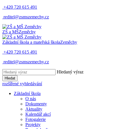
+420 720 615 491
reditel@zsmszemechy.cz
ZŠ a MŠ
Zeměchy
Základní škola a mateřská škola
Zeměchy
+420 720 615 491
reditel@zsmszemechy.cz
Hledaný výraz
Hledat
rozšířené vyhledávání
Základní škola
O nás
Dokumenty
Aktuality
Kalendář akcí
Fotogalerie
Projekty