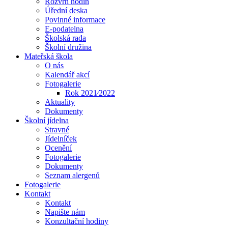
Rozvrh hodin
Úřední deska
Povinné informace
E-podatelna
Školská rada
Školní družina
Mateřská škola
O nás
Kalendář akcí
Fotogalerie
Rok 2021⁄2022
Aktuality
Dokumenty
Školní jídelna
Stravné
Jídelníček
Ocenění
Fotogalerie
Dokumenty
Seznam alergenů
Fotogalerie
Kontakt
Kontakt
Napište nám
Konzultační hodiny