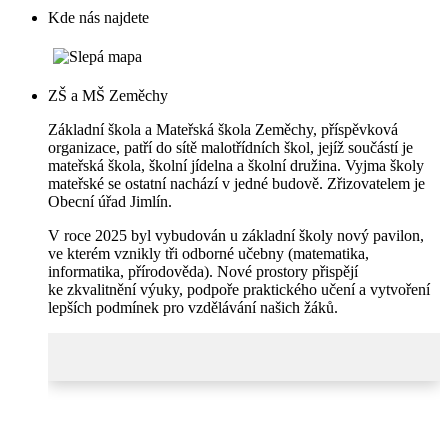
Kde nás najdete
ZŠ a MŠ Zeměchy
Základní škola a Mateřská škola Zeměchy, příspěvková
organizace, patří do sítě malotřídních škol, jejíž součástí je
mateřská škola, školní jídelna a školní družina. Vyjma školy
mateřské se ostatní nachází v jedné budově. Zřizovatelem je
Obecní úřad Jimlín.
V roce 2025 byl vybudován u základní školy nový pavilon,
ve kterém vznikly tři odborné učebny (matematika,
informatika, přírodověda). Nové prostory přispějí
ke zkvalitnění výuky, podpoře praktického učení a vytvoření
lepších podmínek pro vzdělávání našich žáků.