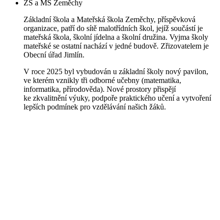
ZŠ a MŠ Zeměchy
Základní škola a Mateřská škola Zeměchy, příspěvková
organizace, patří do sítě malotřídních škol, jejíž součástí je
mateřská škola, školní jídelna a školní družina. Vyjma školy
mateřské se ostatní nachází v jedné budově. Zřizovatelem je
Obecní úřad Jimlín.
V roce 2025 byl vybudován u základní školy nový pavilon,
ve kterém vznikly tři odborné učebny (matematika,
informatika, přírodověda). Nové prostory přispějí
ke zkvalitnění výuky, podpoře praktického učení a vytvoření
lepších podmínek pro vzdělávání našich žáků.