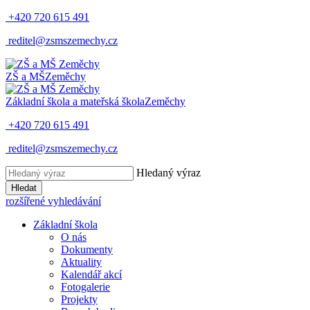
+420 720 615 491
reditel@zsmszemechy.cz
ZŠ a MŠ
Zeměchy
Základní škola a mateřská škola
Zeměchy
+420 720 615 491
reditel@zsmszemechy.cz
Hledaný výraz
Hledat
rozšířené vyhledávání
Základní škola
O nás
Dokumenty
Aktuality
Kalendář akcí
Fotogalerie
Projekty