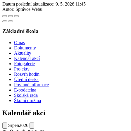
Datum poslední aktualizace:
9. 5. 2026 11:45
Autor:
Správce Webu
Základní škola
O nás
Dokumenty
Aktuality
Kalendář akcí
Fotogalerie
Projekty
Rozvrh hodin
Úřední deska
Povinné informace
E-podatelna
Školská rada
Školní družina
Kalendář akcí
Srpen
2026