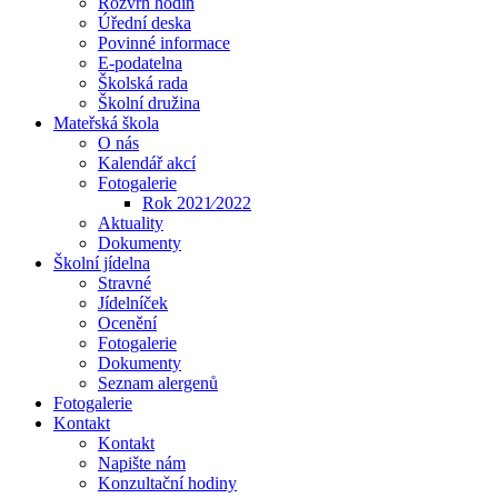
Rozvrh hodin
Úřední deska
Povinné informace
E-podatelna
Školská rada
Školní družina
Mateřská škola
O nás
Kalendář akcí
Fotogalerie
Rok 2021⁄2022
Aktuality
Dokumenty
Školní jídelna
Stravné
Jídelníček
Ocenění
Fotogalerie
Dokumenty
Seznam alergenů
Fotogalerie
Kontakt
Kontakt
Napište nám
Konzultační hodiny