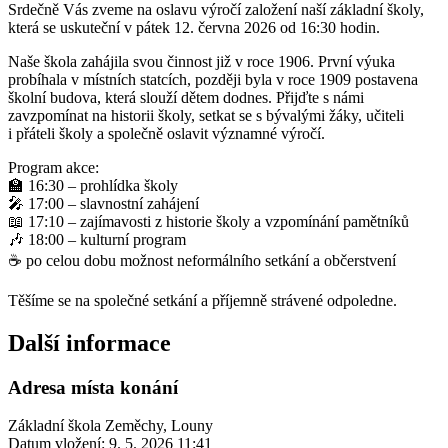
Srdečně Vás zveme na oslavu výročí založení naší základní školy,
která se uskuteční v pátek 12. června 2026 od 16:30 hodin.
Naše škola zahájila svou činnost již v roce 1906. První výuka
probíhala v místních statcích, později byla v roce 1909 postavena
školní budova, která slouží dětem dodnes. Přijďte s námi
zavzpomínat na historii školy, setkat se s bývalými žáky, učiteli
i přáteli školy a společně oslavit významné výročí.
Program akce:
🏫 16:30 – prohlídka školy
🎤 17:00 – slavnostní zahájení
📖 17:10 – zajímavosti z historie školy a vzpomínání pamětníků
🎶 18:00 – kulturní program
☕ po celou dobu možnost neformálního setkání a občerstvení
Těšíme se na společné setkání a příjemně strávené odpoledne.
Další informace
Adresa místa konání
Základní škola Zeměchy, Louny
Datum vložení:
9. 5. 2026 11:41