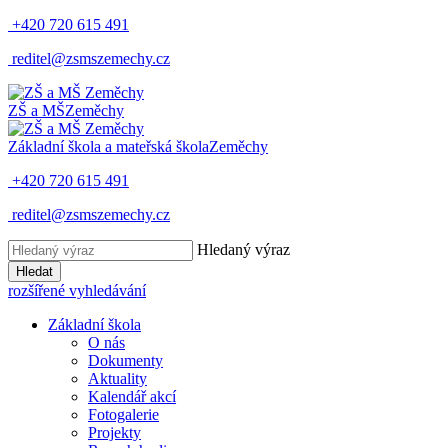
+420 720 615 491
reditel@zsmszemechy.cz
ZŠ a MŠ
Zeměchy
Základní škola a mateřská škola
Zeměchy
+420 720 615 491
reditel@zsmszemechy.cz
Hledaný výraz
Hledat
rozšířené vyhledávání
Základní škola
O nás
Dokumenty
Aktuality
Kalendář akcí
Fotogalerie
Projekty