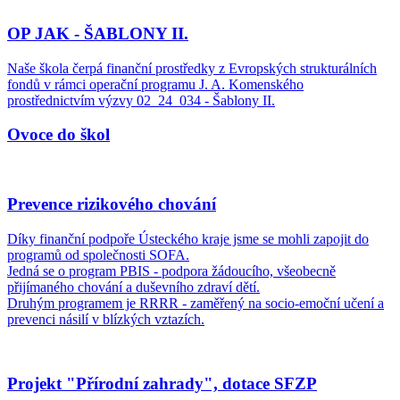
OP JAK - ŠABLONY II.
Naše škola čerpá finanční prostředky z Evropských strukturálních
fondů v rámci operační programu J. A. Komenského
prostřednictvím výzvy 02_24_034 - Šablony II.
Ovoce do škol
Prevence rizikového chování
Díky finanční podpoře Ústeckého kraje jsme se mohli zapojit do
programů od společnosti SOFA.
Jedná se o program PBIS - podpora žádoucího, všeobecně
přijímaného chování a duševního zdraví dětí.
Druhým programem je RRRR - zaměřený na socio-emoční učení a
prevenci násilí v blízkých vztazích.
Projekt "Přírodní zahrady", dotace SFZP