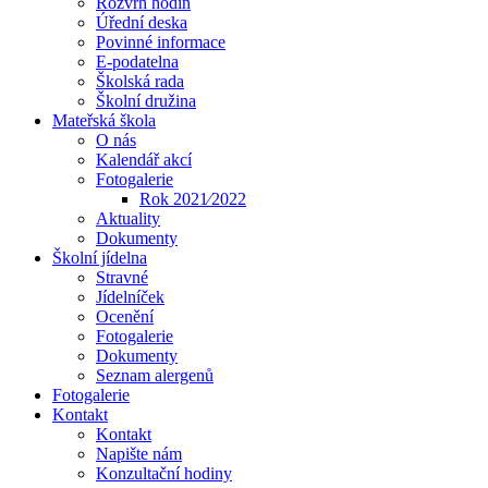
Rozvrh hodin
Úřední deska
Povinné informace
E-podatelna
Školská rada
Školní družina
Mateřská škola
O nás
Kalendář akcí
Fotogalerie
Rok 2021⁄2022
Aktuality
Dokumenty
Školní jídelna
Stravné
Jídelníček
Ocenění
Fotogalerie
Dokumenty
Seznam alergenů
Fotogalerie
Kontakt
Kontakt
Napište nám
Konzultační hodiny