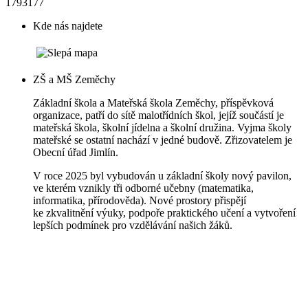
1793177
Kde nás najdete
ZŠ a MŠ Zeměchy
Základní škola a Mateřská škola Zeměchy, příspěvková
organizace, patří do sítě malotřídních škol, jejíž součástí je
mateřská škola, školní jídelna a školní družina. Vyjma školy
mateřské se ostatní nachází v jedné budově. Zřizovatelem je
Obecní úřad Jimlín.
V roce 2025 byl vybudován u základní školy nový pavilon,
ve kterém vznikly tři odborné učebny (matematika,
informatika, přírodověda). Nové prostory přispějí
ke zkvalitnění výuky, podpoře praktického učení a vytvoření
lepších podmínek pro vzdělávání našich žáků.