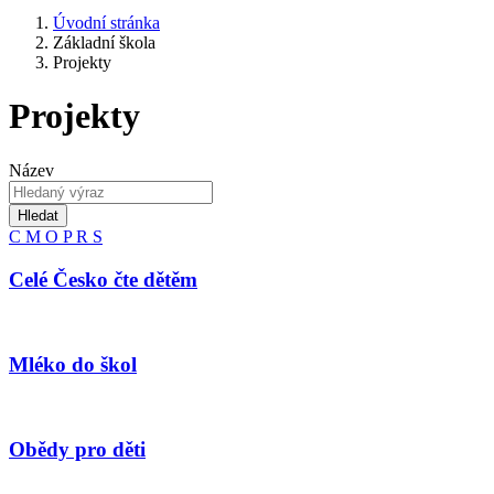
Úvodní stránka
Základní škola
Projekty
Projekty
Název
Hledat
C
M
O
P
R
S
Celé Česko čte dětěm
Mléko do škol
Obědy pro děti