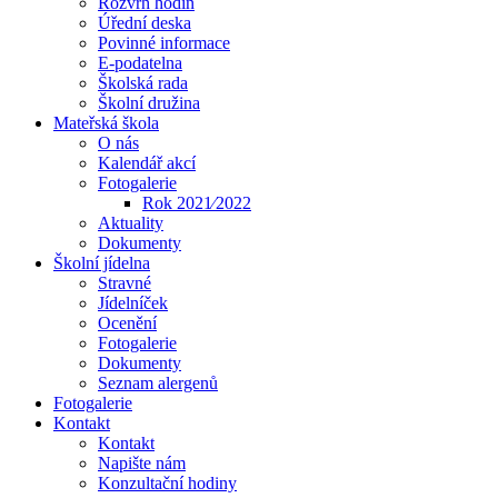
Rozvrh hodin
Úřední deska
Povinné informace
E-podatelna
Školská rada
Školní družina
Mateřská škola
O nás
Kalendář akcí
Fotogalerie
Rok 2021⁄2022
Aktuality
Dokumenty
Školní jídelna
Stravné
Jídelníček
Ocenění
Fotogalerie
Dokumenty
Seznam alergenů
Fotogalerie
Kontakt
Kontakt
Napište nám
Konzultační hodiny