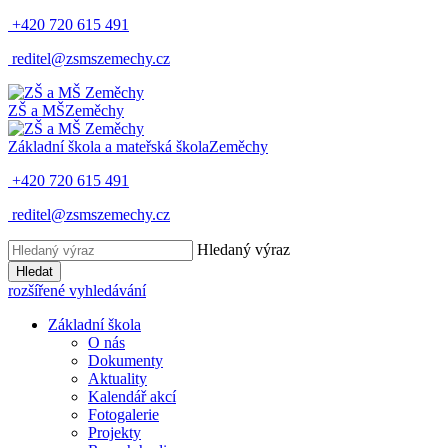
+420 720 615 491
reditel@zsmszemechy.cz
ZŠ a MŠ
Zeměchy
Základní škola a mateřská škola
Zeměchy
+420 720 615 491
reditel@zsmszemechy.cz
Hledaný výraz
Hledat
rozšířené vyhledávání
Základní škola
O nás
Dokumenty
Aktuality
Kalendář akcí
Fotogalerie
Projekty