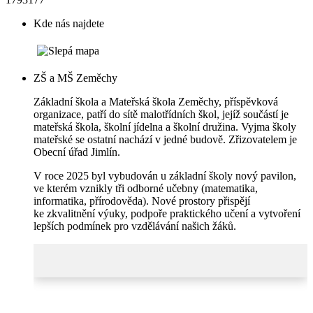
Kde nás najdete
ZŠ a MŠ Zeměchy
Základní škola a Mateřská škola Zeměchy, příspěvková
organizace, patří do sítě malotřídních škol, jejíž součástí je
mateřská škola, školní jídelna a školní družina. Vyjma školy
mateřské se ostatní nachází v jedné budově. Zřizovatelem je
Obecní úřad Jimlín.
V roce 2025 byl vybudován u základní školy nový pavilon,
ve kterém vznikly tři odborné učebny (matematika,
informatika, přírodověda). Nové prostory přispějí
ke zkvalitnění výuky, podpoře praktického učení a vytvoření
lepších podmínek pro vzdělávání našich žáků.