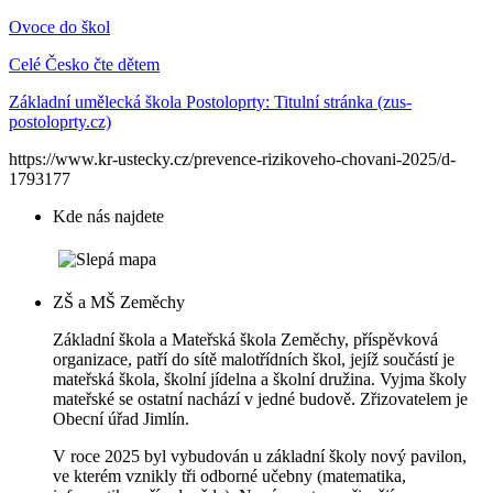
Ovoce do škol
Celé Česko čte dětem
Základní umělecká škola Postoloprty: Titulní stránka (zus-
postoloprty.cz)
https://www.kr-ustecky.cz/prevence-rizikoveho-chovani-2025/d-
1793177
Kde nás najdete
ZŠ a MŠ Zeměchy
Základní škola a Mateřská škola Zeměchy, příspěvková
organizace, patří do sítě malotřídních škol, jejíž součástí je
mateřská škola, školní jídelna a školní družina. Vyjma školy
mateřské se ostatní nachází v jedné budově. Zřizovatelem je
Obecní úřad Jimlín.
V roce 2025 byl vybudován u základní školy nový pavilon,
ve kterém vznikly tři odborné učebny (matematika,