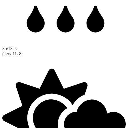
35/18 °C
úterý
11. 8.