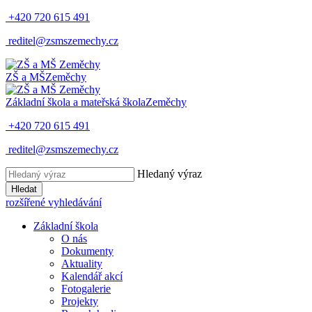
+420 720 615 491
reditel@zsmszemechy.cz
ZŠ a MŠ
Zeměchy
Základní škola a mateřská škola
Zeměchy
+420 720 615 491
reditel@zsmszemechy.cz
Hledaný výraz
Hledat
rozšířené vyhledávání
Základní škola
O nás
Dokumenty
Aktuality
Kalendář akcí
Fotogalerie
Projekty