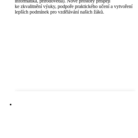
informatika, přírodověda). Nové prostory přispějí
ke zkvalitnění výuky, podpoře praktického učení a vytvoření
lepších podmínek pro vzdělávání našich žáků.