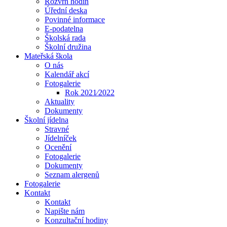
Rozvrh hodin
Úřední deska
Povinné informace
E-podatelna
Školská rada
Školní družina
Mateřská škola
O nás
Kalendář akcí
Fotogalerie
Rok 2021⁄2022
Aktuality
Dokumenty
Školní jídelna
Stravné
Jídelníček
Ocenění
Fotogalerie
Dokumenty
Seznam alergenů
Fotogalerie
Kontakt
Kontakt
Napište nám
Konzultační hodiny