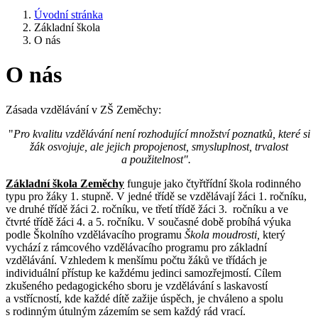
Úvodní stránka
Základní škola
O nás
O nás
Zásada vzdělávání v ZŠ Zeměchy:
"
Pro kvalitu vzdělávání není rozhodující množství poznatků, které si
žák osvojuje, ale jejich propojenost, smysluplnost, trvalost
a použitelnost".
Základní škola Zeměchy
funguje jako čtyřtřídní škola rodinného
typu pro žáky 1. stupně. V jedné třídě se vzdělávají žáci 1. ročníku,
ve druhé třídě žáci 2. ročníku, ve třetí třídě žáci 3. ročníku a ve
čtvrté třídě žáci 4. a 5. ročníku. V současné době probíhá výuka
podle Školního vzdělávacího programu
Škola moudrosti,
který
vychází z rámcového vzdělávacího programu pro základní
vzdělávání. Vzhledem k menšímu počtu žáků ve třídách je
individuální přístup ke každému jedinci samozřejmostí. Cílem
zkušeného pedagogického sboru je vzdělávání s laskavostí
a vstřícností, kde každé dítě zažije úspěch, je chváleno a spolu
s rodinným útulným zázemím se sem každý rád vrací.