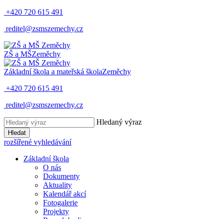
+420 720 615 491
reditel@zsmszemechy.cz
ZŠ a MŠ
Zeměchy
Základní škola a mateřská škola
Zeměchy
+420 720 615 491
reditel@zsmszemechy.cz
Hledaný výraz
Hledat
rozšířené vyhledávání
Základní škola
O nás
Dokumenty
Aktuality
Kalendář akcí
Fotogalerie
Projekty