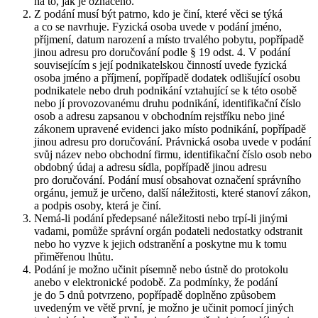
na to, jak je označeno.
Z podání musí být patrno, kdo je činí, které věci se týká
a co se navrhuje. Fyzická osoba uvede v podání jméno,
příjmení, datum narození a místo trvalého pobytu, popřípadě
jinou adresu pro doručování podle § 19 odst. 4. V podání
souvisejícím s její podnikatelskou činností uvede fyzická
osoba jméno a příjmení, popřípadě dodatek odlišující osobu
podnikatele nebo druh podnikání vztahující se k této osobě
nebo jí provozovanému druhu podnikání, identifikační číslo
osob a adresu zapsanou v obchodním rejstříku nebo jiné
zákonem upravené evidenci jako místo podnikání, popřípadě
jinou adresu pro doručování. Právnická osoba uvede v podání
svůj název nebo obchodní firmu, identifikační číslo osob nebo
obdobný údaj a adresu sídla, popřípadě jinou adresu
pro doručování. Podání musí obsahovat označení správního
orgánu, jemuž je určeno, další náležitosti, které stanoví zákon,
a podpis osoby, která je činí.
Nemá-li podání předepsané náležitosti nebo trpí-li jinými
vadami, pomůže správní orgán podateli nedostatky odstranit
nebo ho vyzve k jejich odstranění a poskytne mu k tomu
přiměřenou lhůtu.
Podání je možno učinit písemně nebo ústně do protokolu
anebo v elektronické podobě. Za podmínky, že podání
je do 5 dnů potvrzeno, popřípadě doplněno způsobem
uvedeným ve větě první, je možno je učinit pomocí jiných