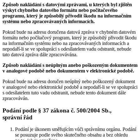
Způsob nakládání s datovými zprávami, u kterých byl zjištěn
výskyt chybného datového formátu nebo počítačového
programu, který je způsobilý přivodit škodu na informačním
systému nebo zpracovávaných informacích.
Pokud bude na adresu doručena datová zpráva v chybném datovém
formátu nebo počítačový program, který je způsobilý přivodit škodu
na informačním systému nebo na zpracovávaných informacích a
nepodaří-li se ve spolupráci s odesílatelem vadu odstranit, nebude
tato datová zpráva dále zpracovávána.
Způsob nakládání s neúplným anebo poškozeným dokumentem
v analogové podobě nebo dokumentem v elektronické podobě.
Pokud bude na adresu doručen neúplný nebo poškozený dokument
v analogové nebo elektronické podobě a nepodaří-li se ve spolupráci
s odesílatelem tuto vadu odstranit, nebude tento dokument dále
zpracováván.
Podání podle § 37 zákona č. 500/2004 Sb.,
správní řád
Podání je úkonem směřujícím vůči správnímu orgánu. Podání
se posuzuje podle svého skutečného obsahu a bez ohledu