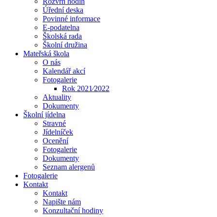
Rozvrh hodin
Úřední deska
Povinné informace
E-podatelna
Školská rada
Školní družina
Mateřská škola
O nás
Kalendář akcí
Fotogalerie
Rok 2021⁄2022
Aktuality
Dokumenty
Školní jídelna
Stravné
Jídelníček
Ocenění
Fotogalerie
Dokumenty
Seznam alergenů
Fotogalerie
Kontakt
Kontakt
Napište nám
Konzultační hodiny