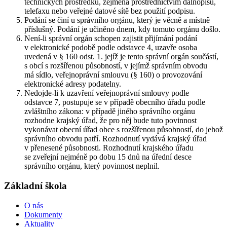
technických prostředků, zejména prostřednictvím dálnopisu,
telefaxu nebo veřejné datové sítě bez použití podpisu.
Podání se činí u správního orgánu, který je věcně a místně
příslušný. Podání je učiněno dnem, kdy tomuto orgánu došlo.
Není-li správní orgán schopen zajistit přijímání podání
v elektronické podobě podle odstavce 4, uzavře osoba
uvedená v § 160 odst. 1. jejíž je tento správní orgán součástí,
s obcí s rozšířenou působností, v jejímž správním obvodu
má sídlo, veřejnoprávní smlouvu (§ 160) o provozování
elektronické adresy podatelny.
Nedojde-li k uzavření veřejnoprávní smlouvy podle
odstavce 7, postupuje se v případě obecního úřadu podle
zvláštního zákona: v případě jiného správního orgánu
rozhodne krajský úřad, že pro něj bude tuto povinnost
vykonávat obecní úřad obce s rozšířenou působností, do jehož
správního obvodu patří. Rozhodnutí vydává krajský úřad
v přenesené působnosti. Rozhodnutí krajského úřadu
se zveřejní nejméně po dobu 15 dnů na úřední desce
správního orgánu, který povinnost neplnil.
Základní škola
O nás
Dokumenty
Aktuality