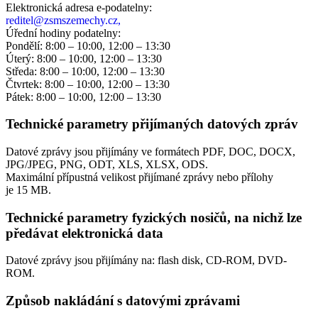
Elektronická adresa e‑podatelny:
reditel@zsmszemechy.cz,
Úřední hodiny podatelny:
Pondělí: 8:00 – 10:00, 12:00 – 13:30
Úterý: 8:00 – 10:00, 12:00 – 13:30
Středa: 8:00 – 10:00, 12:00 – 13:30
Čtvrtek: 8:00 – 10:00, 12:00 – 13:30
Pátek: 8:00 – 10:00, 12:00 – 13:30
Technické parametry přijímaných datových zpráv
Datové zprávy jsou přijímány ve formátech
PDF, DOC, DOCX,
JPG/JPEG, PNG, ODT, XLS, XLSX, ODS.
Maximální přípustná velikost přijímané zprávy nebo přílohy
je
15 MB
.
Technické parametry fyzických nosičů, na nichž lze
předávat elektronická data
Datové zprávy jsou přijímány na:
flash disk, CD-ROM, DVD-
ROM.
Způsob nakládání s datovými zprávami