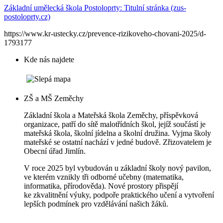
Základní umělecká škola Postoloprty: Titulní stránka (zus-
postoloprty.cz)
https://www.kr-ustecky.cz/prevence-rizikoveho-chovani-2025/d-
1793177
Kde nás najdete
ZŠ a MŠ Zeměchy
Základní škola a Mateřská škola Zeměchy, příspěvková
organizace, patří do sítě malotřídních škol, jejíž součástí je
mateřská škola, školní jídelna a školní družina. Vyjma školy
mateřské se ostatní nachází v jedné budově. Zřizovatelem je
Obecní úřad Jimlín.
V roce 2025 byl vybudován u základní školy nový pavilon,
ve kterém vznikly tři odborné učebny (matematika,
informatika, přírodověda). Nové prostory přispějí
ke zkvalitnění výuky, podpoře praktického učení a vytvoření
lepších podmínek pro vzdělávání našich žáků.