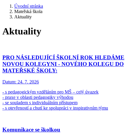
Úvodní stránka
Mateřská škola
Aktuality
Aktuality
PRO NÁSLEDUJÍCÍ ŠKOLNÍ ROK HLEDÁME
NOVOU KOLEGYNI - NOVÉHO KOLEGU DO
MATEŘSKÉ ŠKOLY:
Datum:
24. 7. 2026
- s pedagogickým vzděláním pro MŠ – celý úvazek
- praxe v oblasti pedagogiky výhodou
- se souladem s individuálním přístupem
- s otevřeností a chutí ke spolupráci v inspirativním týmu
Komunikace se školkou