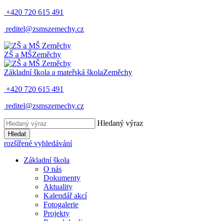
+420 720 615 491
reditel@zsmszemechy.cz
ZŠ a MŠ
Zeměchy
Základní škola a mateřská škola
Zeměchy
+420 720 615 491
reditel@zsmszemechy.cz
Hledaný výraz
Hledat
rozšířené vyhledávání
Základní škola
O nás
Dokumenty
Aktuality
Kalendář akcí
Fotogalerie
Projekty