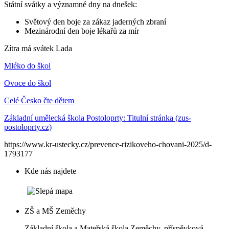
Státní svátky a významné dny na dnešek:
Světový den boje za zákaz jaderných zbraní
Mezinárodní den boje lékařů za mír
Zítra má svátek
Lada
Mléko do škol
Ovoce do škol
Celé Česko čte dětem
Základní umělecká škola Postoloprty: Titulní stránka (zus-
postoloprty.cz)
https://www.kr-ustecky.cz/prevence-rizikoveho-chovani-2025/d-
1793177
Kde nás najdete
ZŠ a MŠ Zeměchy
Základní škola a Mateřská škola Zeměchy, příspěvková