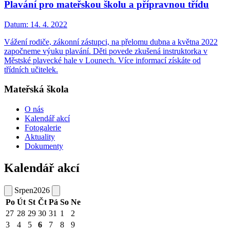
Plavání pro mateřskou školu a přípravnou třídu
Datum:
14. 4. 2022
Vážení rodiče, zákonní zástupci, na přelomu dubna a května 2022
započneme výuku plavání. Děti povede zkušená instruktorka v
Městské plavecké hale v Lounech. Více informací získáte od
třídních učitelek.
Mateřská škola
O nás
Kalendář akcí
Fotogalerie
Aktuality
Dokumenty
Kalendář akcí
Srpen
2026
Po
Út
St
Čt
Pá
So
Ne
27
28
29
30
31
1
2
3
4
5
6
7
8
9