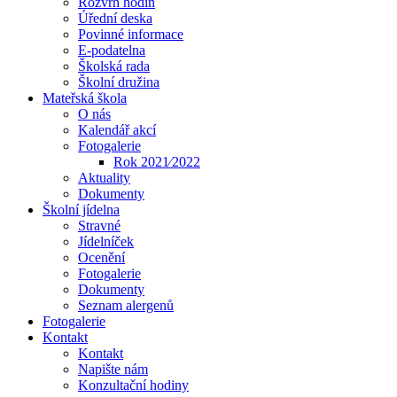
Rozvrh hodin
Úřední deska
Povinné informace
E-podatelna
Školská rada
Školní družina
Mateřská škola
O nás
Kalendář akcí
Fotogalerie
Rok 2021⁄2022
Aktuality
Dokumenty
Školní jídelna
Stravné
Jídelníček
Ocenění
Fotogalerie
Dokumenty
Seznam alergenů
Fotogalerie
Kontakt
Kontakt
Napište nám
Konzultační hodiny