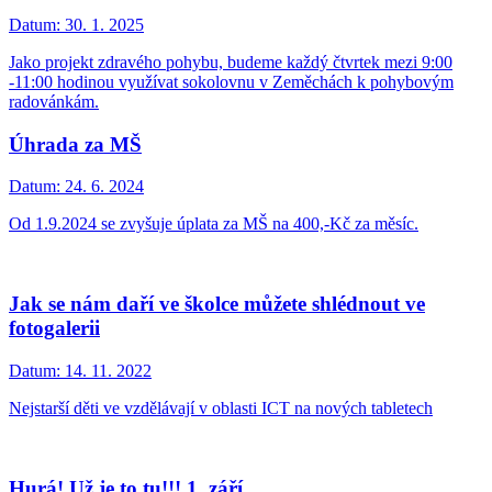
Datum:
30. 1. 2025
Jako projekt zdravého pohybu, budeme každý čtvrtek mezi 9:00
-11:00 hodinou využívat sokolovnu v Zeměchách k pohybovým
radovánkám.
Úhrada za MŠ
Datum:
24. 6. 2024
Od 1.9.2024 se zvyšuje úplata za MŠ na 400,-Kč za měsíc.
Jak se nám daří ve školce můžete shlédnout ve
fotogalerii
Datum:
14. 11. 2022
Nejstarší děti ve vzdělávají v oblasti ICT na nových tabletech
Hurá! Už je to tu!!! 1. září