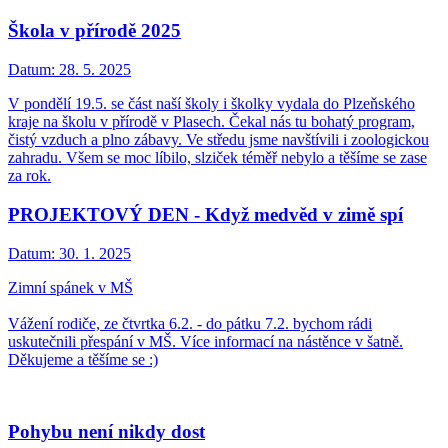
Škola v přírodě 2025
Datum:
28. 5. 2025
V pondělí 19.5. se část naší školy i školky vydala do Plzeňského
kraje na školu v přírodě v Plasech. Čekal nás tu bohatý program,
čistý vzduch a plno zábavy. Ve středu jsme navštívili i zoologickou
zahradu. Všem se moc líbilo, slziček téměř nebylo a těšíme se zase
za rok.
PROJEKTOVÝ DEN - Když medvěd v zimě spí
Datum:
30. 1. 2025
Zimní spánek v MŠ
Vážení rodiče, ze čtvrtka 6.2. - do pátku 7.2. bychom rádi
uskutečnili přespání v MŠ. Více informací na nástěnce v šatně.
Děkujeme a těšíme se :)
Pohybu není nikdy dost