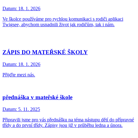
Datum:
18. 1. 2026
Ve školce používáme pro rychlou komunikaci s rodiči aplikaci
Twigsee, abychom usnadnili život jak rodičům, tak i nám.
ZÁPIS DO MATEŘSKÉ ŠKOLY
Datum:
18. 1. 2026
Přijďte mezi nás.
přednáška v mateřské škole
Datum:
5. 11. 2025
Připravili jsme pro vás přednášku na téma nástupu dětí do přípravné
třídy a do první třídy. Zápisy jsou již v průběhu ledna a února.