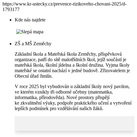
https://www.kr-ustecky.cz/prevence-rizikoveho-chovani-2025/d-
1793177
Kde nás najdete
ZŠ a MŠ Zeměchy
Základní škola a Mateřská škola Zeměchy, příspěvková
organizace, patří do sítě malotřídních škol, jejíž součástí je
mateřská škola, školní jídelna a školní družina. Vyjma školy
mateřské se ostatní nachází v jedné budově. Zřizovatelem je
Obecní úřad Jimlín.
V roce 2025 byl vybudován u základní školy nový pavilon,
ve kterém vznikly tři odborné učebny (matematika,
informatika, přírodověda). Nové prostory přispějí
ke zkvalitnění výuky, podpoře praktického učení a vytvoření
lepších podmínek pro vzdělávání našich žáků.