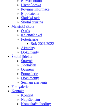
Rozvrh hodin
Úřední deska
Povinné informace
E-podatelna
Školská rada
Školní družina
Mateřská škola
O nás
Kalendář akcí
Fotogalerie
Rok 2021⁄2022
Aktuality
Dokumenty
Školní jídelna
Stravné
Jídelníček
Ocenění
Fotogalerie
Dokumenty
Seznam alergenů
Fotogalerie
Kontakt
Kontakt
Napište nám
Konzultační hodiny