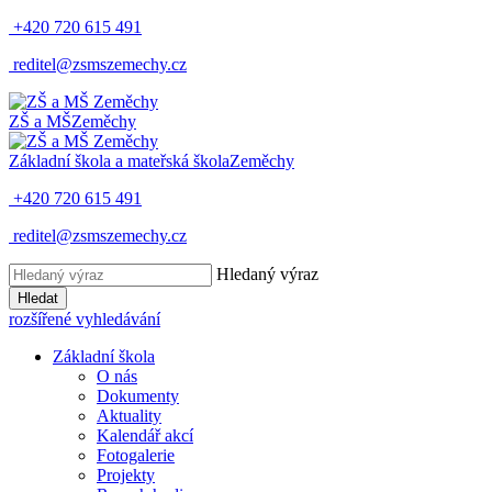
+420 720 615 491
reditel@zsmszemechy.cz
ZŠ a MŠ
Zeměchy
Základní škola a mateřská škola
Zeměchy
+420 720 615 491
reditel@zsmszemechy.cz
Hledaný výraz
Hledat
rozšířené vyhledávání
Základní škola
O nás
Dokumenty
Aktuality
Kalendář akcí
Fotogalerie
Projekty