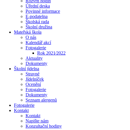
Rozvrh hodin
Úřední deska
Povinné informace
E-podatelna
Školská rada
Školní družina
Mateřská škola
O nás
Kalendář akcí
Fotogalerie
Rok 2021⁄2022
Aktuality
Dokumenty
Školní jídelna
Stravné
Jídelníček
Ocenění
Fotogalerie
Dokumenty
Seznam alergenů
Fotogalerie
Kontakt
Kontakt
Napište nám
Konzultační hodiny