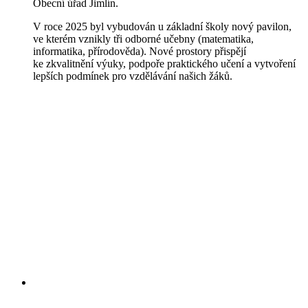
Obecní úřad Jimlín.
V roce 2025 byl vybudován u základní školy nový pavilon,
ve kterém vznikly tři odborné učebny (matematika,
informatika, přírodověda). Nové prostory přispějí
ke zkvalitnění výuky, podpoře praktického učení a vytvoření
lepších podmínek pro vzdělávání našich žáků.