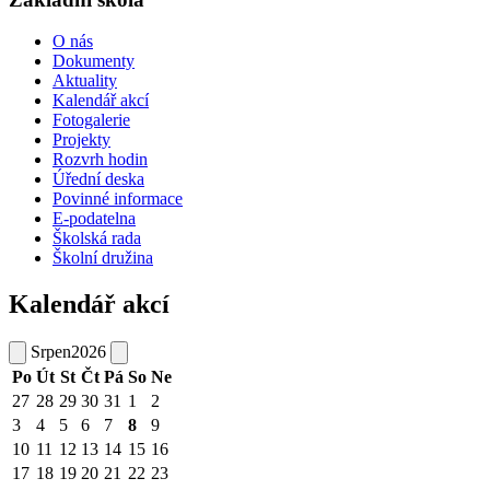
O nás
Dokumenty
Aktuality
Kalendář akcí
Fotogalerie
Projekty
Rozvrh hodin
Úřední deska
Povinné informace
E-podatelna
Školská rada
Školní družina
Kalendář akcí
Srpen
2026
Po
Út
St
Čt
Pá
So
Ne
27
28
29
30
31
1
2
3
4
5
6
7
8
9
10
11
12
13
14
15
16
17
18
19
20
21
22
23