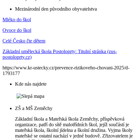
Mezinárodní den původního obyvatelstva
Mléko do škol
Ovoce do škol
Celé Česko čte dětem
Základní umělecká škola Postoloprty: Titulní stránka (zus-
postoloprty.cz)
https://www.kr-ustecky.cz/prevence-rizikoveho-chovani-2025/d-
1793177
Kde nás najdete
ZŠ a MŠ Zeměchy
Základní škola a Mateřská škola Zeměchy, příspěvková
organizace, patří do sítě malotřídních škol, jejíž součástí je
mateřská škola, školní jídelna a školní družina. Vyjma školy
mateřské se ostatní nachází v jedné budově. Zřizovatelem je