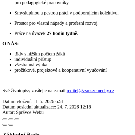
pro pedagogické pracovníky.
Smysluplnou a pestrou práci v podporujícím kolektivu.
Prostor pro vlastní nápady a profesní rozvoj.
Práce na úvazek
27 hodin týdně
.
O NÁS:
třídy s nižším počtem žáků
individuální přístup
všestranná výuka
prožitkové, projektové a kooperativní vyučování
Své životopisy zasílejte na e-mail
reditel@zsmszemechy.cz
Datum vložení:
11. 5. 2026 6:51
Datum poslední aktualizace:
24. 7. 2026 12:18
Autor:
Správce Webu
Základní škola