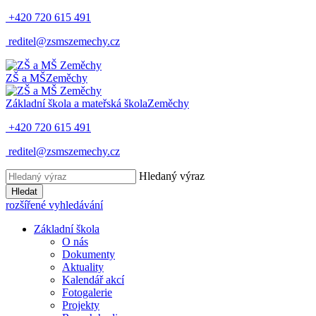
+420 720 615 491
reditel@zsmszemechy.cz
ZŠ a MŠ
Zeměchy
Základní škola a mateřská škola
Zeměchy
+420 720 615 491
reditel@zsmszemechy.cz
Hledaný výraz
Hledat
rozšířené vyhledávání
Základní škola
O nás
Dokumenty
Aktuality
Kalendář akcí
Fotogalerie
Projekty